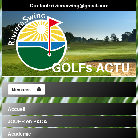
Contact: rivieraswing@gmail.com
GOLFs ACTU
Membres
Accueil
JOUER en PACA
Académie