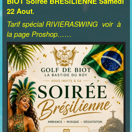
BIOT Soirée BRESILIENNE Samedi
22 Aout
.
Tarif spécial RIVIERASWING voir à
la page Proshop…
…