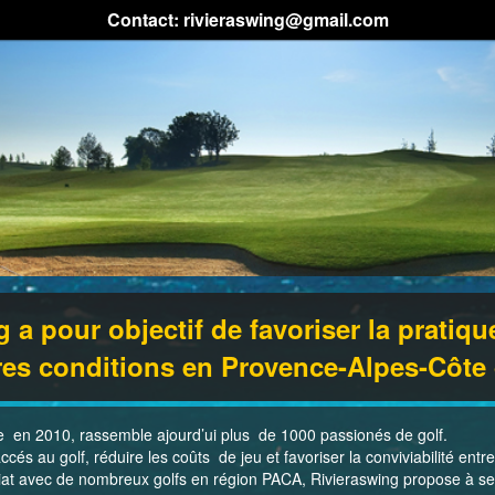
Contact: rivieraswing@gmail.com
 a pour objectif de favoriser la pratiqu
res conditions en Provence-Alpes-Côte 
n 2010, rassemble ajourd’ui plus de 1000 passionés de golf.
accés au golf, réduire les coûts de jeu et favoriser la conviviabilité entr
iat avec de nombreux golfs en région PACA, Rivieraswing propose à s