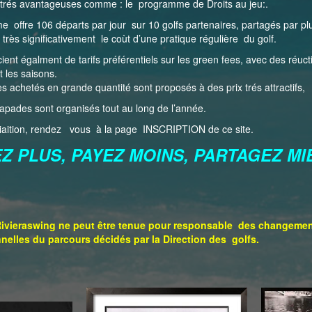
u trés avantageuses comme : le programme de Droits au jeu:.
offre 106 départs par jour sur 10 golfs partenaires, partagés par pl
très significativement le coùt d’une pratique régulière du golf.
ient égalment de tarifs préférentiels sur les green fees, avec des réuct
t les saisons.
s achetés en grande quantité sont proposés à des prix trés attractifs,
pades sont organisés tout au long de l’année.
ociaition, rendez vous à la page INSCRIPTION de ce site.
 PLUS, PAYEZ MOINS, PARTAGEZ M
vieraswing ne peut être tenue pour responsable des changements
nelles du parcours décidés par la Direction des golfs.