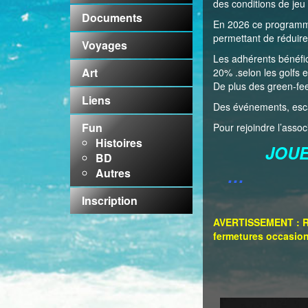
des conditions de je
Documents
En 2026 ce programme 
permettant de réduire 
Voyages
Les adhérents bénéfic
Art
20% .selon les golfs e
De plus des green-fee
Liens
Des événements, esca
Fun
Pour rejoindre l’ass
Histoires
JOUEZ
BD
…
Autres
Inscription
AVERTISSEMENT : Ri
fermetures occasion