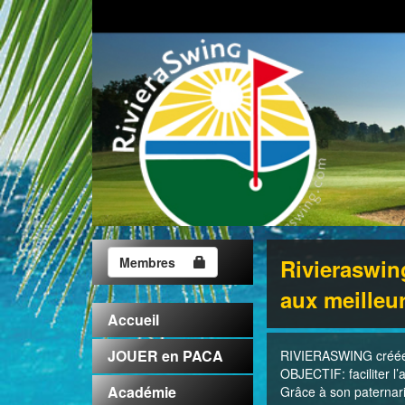
Membres
Rivieraswing
aux meilleu
Accueil
JOUER en PACA
RIVIERASWING créée e
OBJECTIF: faciliter l’
Académie
Grâce à son paternar